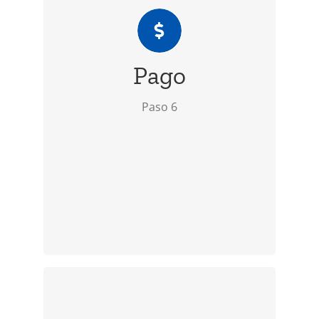
para recibir la confirmación de
aprobación.
Pago
Con la confirmación de la aprobación
proceda a realizar el pago y
Paso 6
presentar el comprobante de pago
en cualquiera de las oficinas de
inmigración.