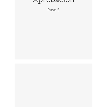
Una vez aprobada la solicitud, debe
Paso 5
visitar la oficina de inmigración más
cercana y realizar el pago.
Paso 6
Debe visitar la oficina de inmigración